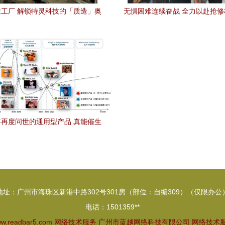
工厂 解锁特灵科技的「质造」奥
无惧困难连续奋战 全力以赴抢
妙
网络和信息服务业务
再度问世的通用型产品 真能催生
现实技术XR的拐点？丨黄金眼
地址：广州市海珠区新港中路302号301房（部位：自编309）（仅限办公
电话：1501359**
w.readbar5.com
网络技术服务
广州市蓝越网络科技有限公司
网络技术